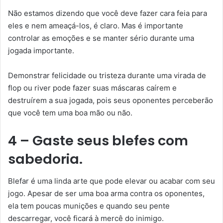
Não estamos dizendo que você deve fazer cara feia para
eles e nem ameaçá-los, é claro. Mas é importante
controlar as emoções e se manter sério durante uma
jogada importante.
Demonstrar felicidade ou tristeza durante uma virada de
flop ou river pode fazer suas máscaras caírem e
destruírem a sua jogada, pois seus oponentes perceberão
que você tem uma boa mão ou não.
4 – Gaste seus blefes com
sabedoria.
Blefar é uma linda arte que pode elevar ou acabar com seu
jogo. Apesar de ser uma boa arma contra os oponentes,
ela tem poucas munições e quando seu pente
descarregar, você ficará à mercê do inimigo.