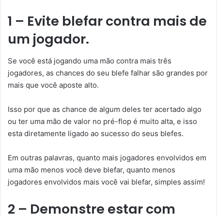
1 – Evite blefar contra mais de
um jogador.
Se você está jogando uma mão contra mais três
jogadores, as chances do seu blefe falhar são grandes por
mais que você aposte alto.
Isso por que as chance de algum deles ter acertado algo
ou ter uma mão de valor no pré-flop é muito alta, e isso
esta diretamente ligado ao sucesso do seus blefes.
Em outras palavras, quanto mais jogadores envolvidos em
uma mão menos você deve blefar, quanto menos
jogadores envolvidos mais você vai blefar, simples assim!
2 – Demonstre estar com