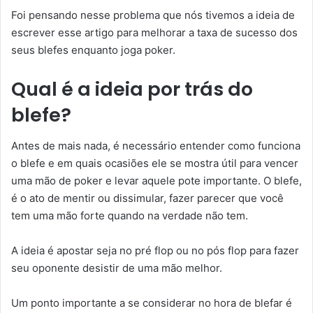
Foi pensando nesse problema que nós tivemos a ideia de
escrever esse artigo para melhorar a taxa de sucesso dos
seus blefes enquanto joga poker.
Qual é a ideia por trás do
blefe?
Antes de mais nada, é necessário entender como funciona
o blefe e em quais ocasiões ele se mostra útil para vencer
uma mão de poker e levar aquele pote importante. O blefe,
é o ato de mentir ou dissimular, fazer parecer que você
tem uma mão forte quando na verdade não tem.
A ideia é apostar seja no pré flop ou no pós flop para fazer
seu oponente desistir de uma mão melhor.
Um ponto importante a se considerar no hora de blefar é