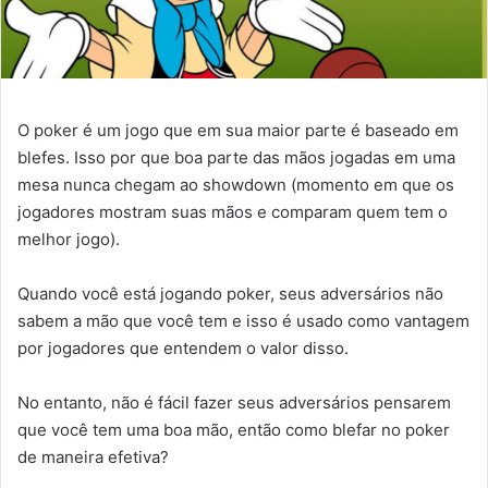
O poker é um jogo que em sua maior parte é baseado em
blefes. Isso por que boa parte das mãos jogadas em uma
mesa nunca chegam ao showdown (momento em que os
jogadores mostram suas mãos e comparam quem tem o
melhor jogo).
Quando você está jogando poker, seus adversários não
sabem a mão que você tem e isso é usado como vantagem
por jogadores que entendem o valor disso.
No entanto, não é fácil fazer seus adversários pensarem
que você tem uma boa mão, então como blefar no poker
de maneira efetiva?