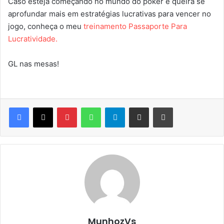
Caso esteja começando no mundo do poker e queira se
aprofundar mais em estratégias lucrativas para vencer no
jogo, conheça o meu
treinamento Passaporte Para
Lucratividade.
GL nas mesas!
MunhozVs