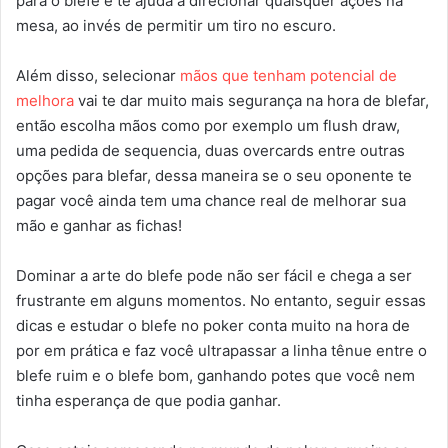
para o blefe e te ajuda a direcionar quaisquer ações na
mesa, ao invés de permitir um tiro no escuro.
Além disso, selecionar
mãos que tenham potencial de
melhora
vai te dar muito mais segurança na hora de blefar,
então escolha mãos como por exemplo um flush draw,
uma pedida de sequencia, duas overcards entre outras
opções para blefar, dessa maneira se o seu oponente te
pagar você ainda tem uma chance real de melhorar sua
mão e ganhar as fichas!
Dominar a arte do blefe pode não ser fácil e chega a ser
frustrante em alguns momentos. No entanto, seguir essas
dicas e estudar o blefe no poker conta muito na hora de
por em prática e faz você ultrapassar a linha tênue entre o
blefe ruim e o blefe bom, ganhando potes que você nem
tinha esperança de que podia ganhar.