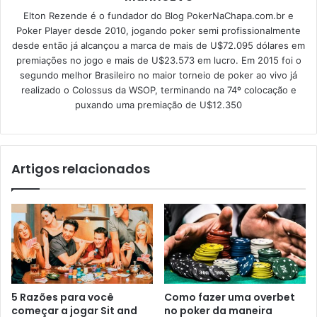
Elton Rezende é o fundador do Blog PokerNaChapa.com.br e
Poker Player desde 2010, jogando poker semi profissionalmente
desde então já alcançou a marca de mais de U$72.095 dólares em
premiações no jogo e mais de U$23.573 em lucro. Em 2015 foi o
segundo melhor Brasileiro no maior torneio de poker ao vivo já
realizado o Colossus da WSOP, terminando na 74º colocação e
puxando uma premiação de U$12.350
Artigos relacionados
5 Razões para você
Como fazer uma overbet
começar a jogar Sit and
no poker da maneira