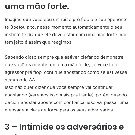
uma mão forte.
Imagine que você deu um raise pré flop e o seu oponente
te 3betou alto, nesse momento automaticamente o seu
instinto te diz que ele deve estar com uma mão forte, não
tem jeito é assim que reagimos.
Sabendo disso sempre que estiver blefando demonstre
que você realmente tem uma mão forte, se você foi o
agressor pré flop, continue apostando como se estivesse
segurando AA.
Isso não quer dizer que você sempre vai continuar
apostando (veremos isso mais pra frente), porém quando
decidir apostar aposte com confiança, isso vai passar uma
mensagem clara de força para os seus adversários.
3 – Intimide os adversários e