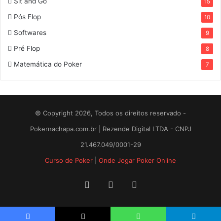
Sit and Go
15
Pós Flop
10
Softwares
9
Pré Flop
8
Matemática do Poker
7
© Copyright 2026, Todos os direitos reservado -
Pokernachapa.com.br | Rezende Digital LTDA - CNPJ
21.467.049/0001-29
Curso de Poker
|
Onde Jogar Poker Online