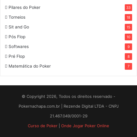
Pilares do Poker
33
Torneios
18
Sit and Go
15
Pós Flop
10
Softwares
9
Pré Flop
8
Matemática do Poker
7
© Copyright 2026, Todos os direitos reservado -
Pokernachapa.com.br | Rezende Digital LTDA - CNPJ
21.467.049/0001-29
Curso de Poker
|
Onde Jogar Poker Online