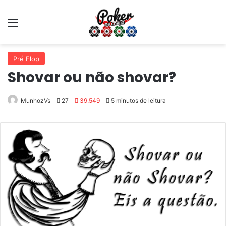
Pré Flop
Shovar ou não shovar?
MunhozVs
27
39.549
5 minutos de leitura