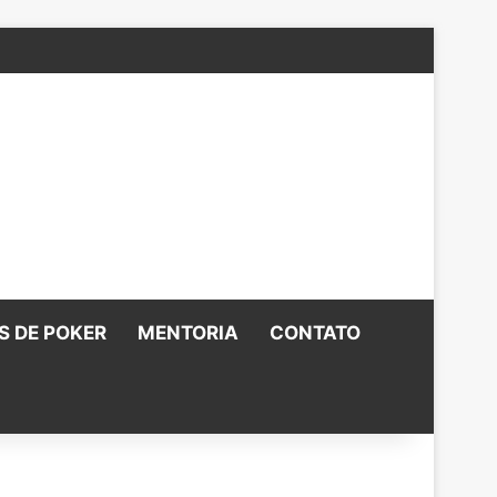
S DE POKER
MENTORIA
CONTATO