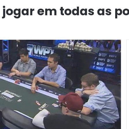
 jogar em todas as po