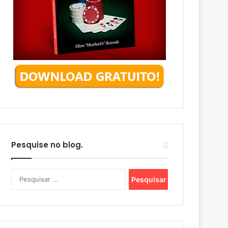
Pesquise no blog.