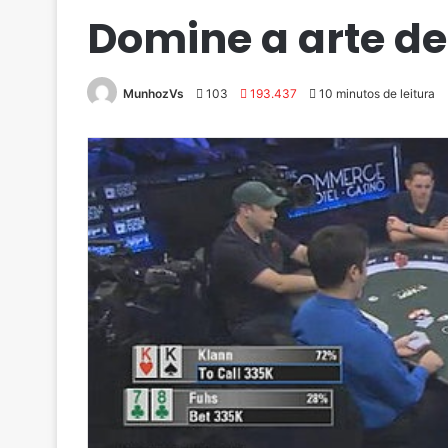
Domine a arte de
MunhozVs
103
193.437
10 minutos de leitura