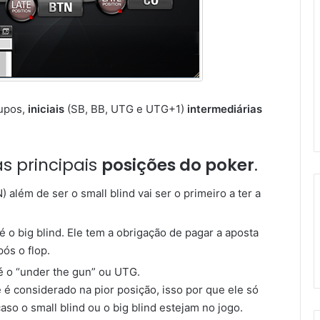
rupos,
iniciais
(SB, BB, UTG e UTG+1)
intermediárias
s principais
posições do poker
.
além de ser o small blind vai ser o primeiro a ter a
é o big blind. Ele tem a obrigação de pagar a aposta
pós o flop.
é o “under the gun” ou UTG.
e é considerado na pior posição, isso por que ele só
caso o small blind ou o big blind estejam no jogo.