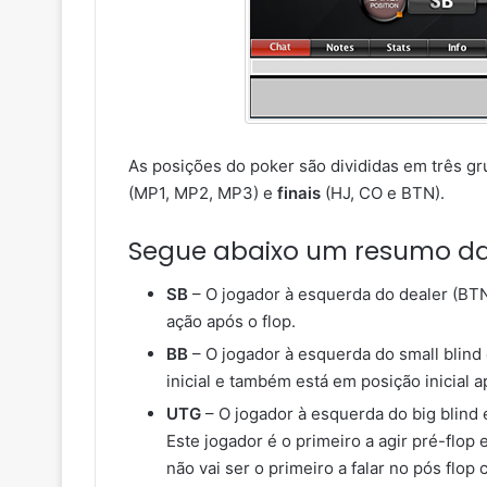
As posições do poker são divididas em três g
(MP1, MP2, MP3) e
finais
(HJ, CO e BTN).
Segue abaixo um resumo da
SB
– O jogador à esquerda do dealer (BTN) 
ação após o flop.
BB
– O jogador à esquerda do small blind 
inicial e também está em posição inicial a
UTG
– O jogador à esquerda do big blind 
Este jogador é o primeiro a agir pré-flop 
não vai ser o primeiro a falar no pós flop 