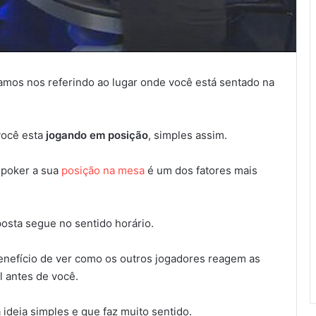
tamos nos referindo ao lugar onde você está sentado na
 você esta
jogando em posição
, simples assim.
 poker a sua
posição na mesa
é um dos fatores mais
posta segue no sentido horário.
enefício de ver como os outros jogadores reagem as
l antes de você.
ideia simples e que faz muito sentido.