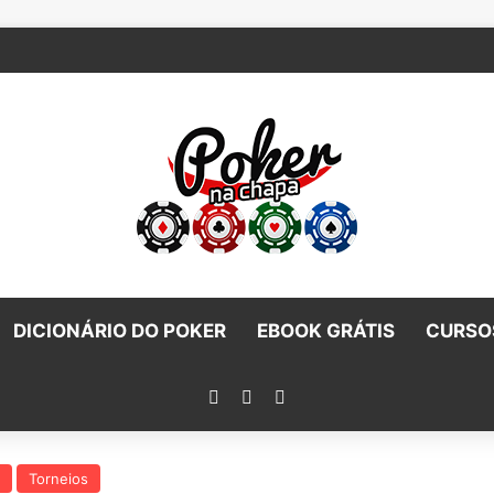
DICIONÁRIO DO POKER
EBOOK GRÁTIS
CURSO
Torneios