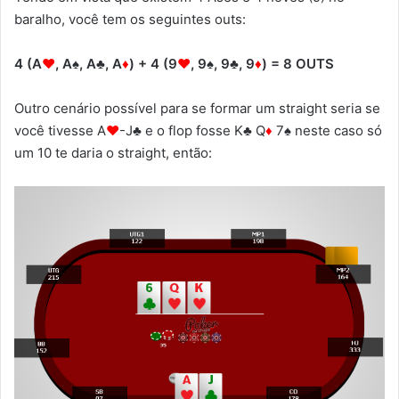
baralho, você tem os seguintes outs:
4 (A
♥
, A♠, A♣, A
♦
) + 4 (9
♥
, 9♠, 9♣, 9
♦
) = 8 OUTS
Outro cenário possível para se formar um straight seria se
você tivesse A
♥
-J♣ e o flop fosse K♣ Q
♦
7♠ neste caso só
um 10 te daria o straight, então: