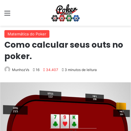
Matemática do Poker
Como calcular seus outs no
poker.
MunhozVs
16
34.407
3 minutos de leitura