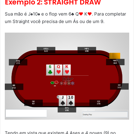
Exemplo 2: STRAIGHT DRAW
Sua mão é J♠10♠ e o flop vem 6♣ Q
♥
K
♥
. Para completar
um Straight você precisa de um Ás ou de um 9.
Tendo em vista que existem 4 Ases e 4 noves (9) no