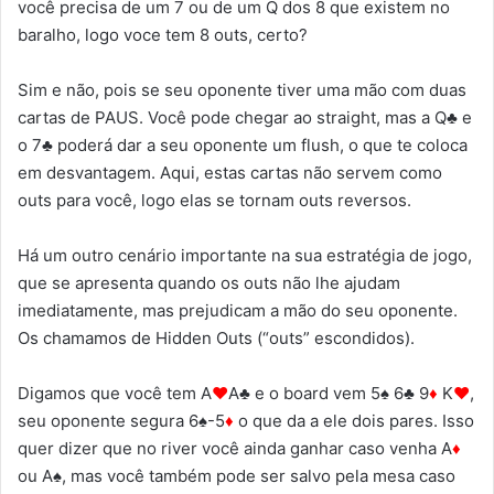
você precisa de um 7 ou de um Q dos 8 que existem no
baralho, logo voce tem 8 outs, certo?
Sim e não, pois se seu oponente tiver uma mão com duas
cartas de PAUS. Você pode chegar ao straight, mas a Q♣ e
o 7♣ poderá dar a seu oponente um flush, o que te coloca
em desvantagem. Aqui, estas cartas não servem como
outs para você, logo elas se tornam outs reversos.
Há um outro cenário importante na sua estratégia de jogo,
que se apresenta quando os outs não lhe ajudam
imediatamente, mas prejudicam a mão do seu oponente.
Os chamamos de Hidden Outs (“outs” escondidos).
Digamos que você tem A
♥
A♣ e o board vem 5♠ 6♣ 9
♦
K
♥
,
seu oponente segura 6♠-5
♦
o que da a ele dois pares. Isso
quer dizer que no river você ainda ganhar caso venha A
♦
ou A♠, mas você também pode ser salvo pela mesa caso