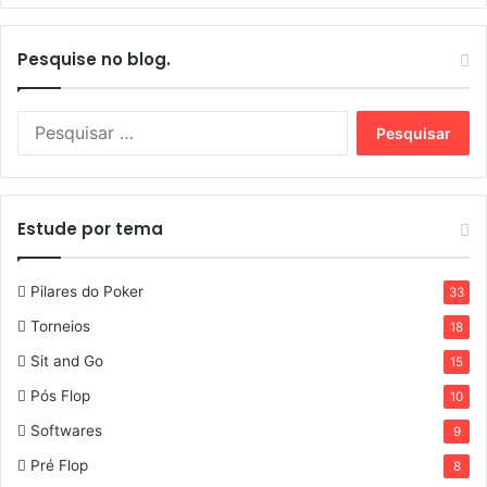
Pesquise no blog.
Estude por tema
Pilares do Poker
33
Torneios
18
Sit and Go
15
Pós Flop
10
Softwares
9
Pré Flop
8